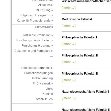
Wirtschaftswissenschaftlicher Ber
Aktuelles
[ mehr ... ]
InGrA-Blog
Folgen auf Instagram
Medizinische Fakultät
Kurse für Promovierende
[ mehr ... ]
Guides4docs
Start in die Promotion
Philosophische Fakultät I
Forschungsmöglichkeiten
[ mehr ... ]
Forschungsförderung
Dokumente und Formulare
Philosophische Fakultät II
---
[ mehr ... ]
Promotionsprogramme
Promotionsordungen
Philosophische Fakultät III
InGrA Beratung
[ mehr ... ]
PhD Network
Links
Naturwissenschaftliche Fakultät I
Kontakt
[ mehr ... ]
Archiv InGrA
Naturwissenschaftliche Fakultät II